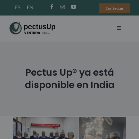
Saltar
ES
EN
Contactar
al
contenido
Toggle
Navigati
Pectus Up®
Pectus Excavatum
Pectus Up® ya está
disponible en India
Encuentra un cirujano
FAQS
Actualidad