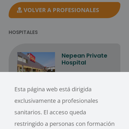
VOLVER A PROFESIONALES
HOSPITALES
Nepean Private
Hospital
Suite 207, 64-68 Derby Street,
Kingswood 2747
Esta página web está dirigida
exclusivamente a profesionales
sanitarios. El acceso queda
restringido a personas con formación